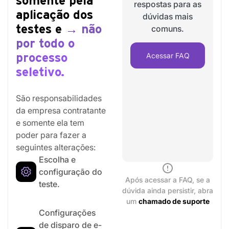
somente pela
respostas para as
aplicação dos
dúvidas mais
testes e
→
não
comuns.
por todo o
Acessar FAQ
processo
seletivo.
São responsabilidades
da empresa contratante
e somente ela tem
poder para fazer a
seguintes alterações:
Escolha e
configuração do
Após acessar a FAQ, se a
teste.
dúvida ainda persistir, abra
um
chamado de suporte
Configurações
de disparo de e-