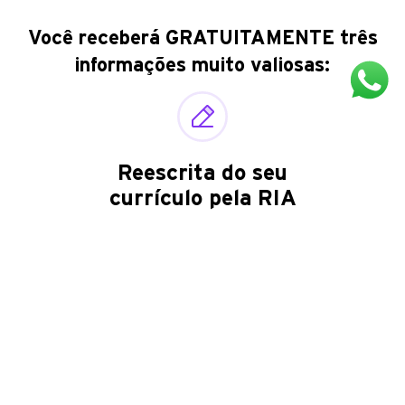
Você receberá
GRATUITAMENTE
três
informações muito valiosas:
Reescrita do seu
currículo pela RIA
A RIA - Inteligência Artificial da Rankdone, não vai
mentir no seu currículo, ela vai dar destaques e
refinamentos que possam ser mais relevantes para uma
determinada vaga.